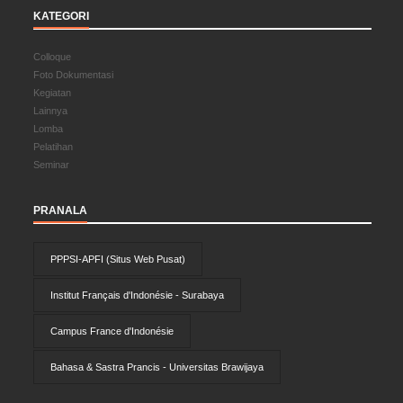
KATEGORI
Colloque
Foto Dokumentasi
Kegiatan
Lainnya
Lomba
Pelatihan
Seminar
PRANALA
PPPSI-APFI (Situs Web Pusat)
Institut Français d'Indonésie - Surabaya
Campus France d'Indonésie
Bahasa & Sastra Prancis - Universitas Brawijaya